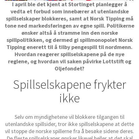
I april ble det kjent at Stortinget planlegger å
vedta et forbud som innebærer at utenlandske
spillselskaper blokkeres, samt at Norsk Tipping må
tone ned markedsføringen av egne spill. Politikerne
ønsker altså å stramme inn den norske
spillpolitikken, og dermed gi spillmonopolet Norsk
Tipping enerett til å tilby pengespill til nordmenn.
Hvordan reagerer spillselskapene på de nye
reglene, og hvordan vil saken påvirke Lottstift og
Oljefondet?
Spillselskapene frykter
ikke
Selv om myndighetene vil blokkere tilgangen til
utenlandske spillsider, tror ikke spillselskapene at dette
vil stoppe de norske spillerne fra å besøke sidene deres.
De fleste spillselskaper ønsker likevel heller at det skal